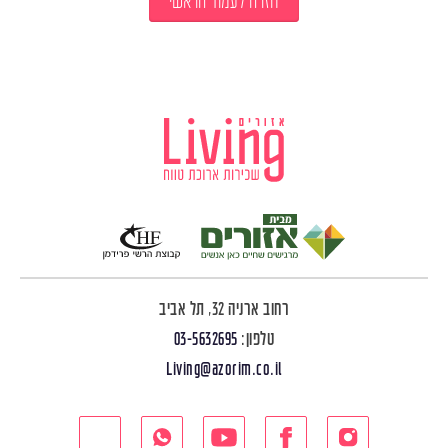
חזרה לעמוד הראשי
רחוב ארניה 32, תל אביב
טלפון:
03-5632695
Living@azorim.co.il