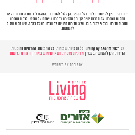
* ההדמיות הינן להמחשה בלבד. כלל המוצג בהן עלול להשתנות בהתאם לדרישת הרשויות ו / או
החלטת החברה. את החברה יחייב אך ורק המפורט בהסכם שייחתם על נספחיו לרבות המפרט
ותוכנית הדירה, ובכפוף למותנה בו. מלאי הדירות הפנויות להשכרה, המוצג באתר, אינו קבוע ועלול
להשתנות.
© Living by Azorim 2021, כל הזכויות שמורות, כל התמונות, ההדמיות ותוכניות
הדירות הינן להמחשה בלבד |
מדיניות פרטיות ותנאי שימוש באתר
|
הצהרת נגישות
WEBBED BY
TOOLBOX