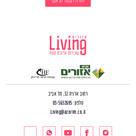
חזרה לעמוד הראשי
רחוב ארניה 32, תל אביב
טלפון:
03-5632695
Living@azorim.co.il