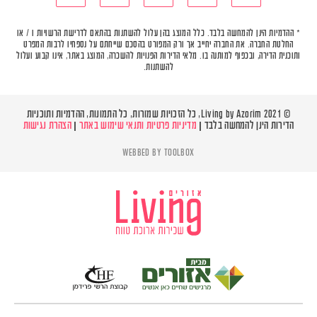
* ההדמיות הינן להמחשה בלבד. כלל המוצג בהן עלול להשתנות בהתאם לדרישת הרשויות ו / או
החלטת החברה. את החברה יחייב אך ורק המפורט בהסכם שייחתם על נספחיו לרבות המפרט
ותוכנית הדירה, ובכפוף למותנה בו. מלאי הדירות הפנויות להשכרה, המוצג באתר, אינו קבוע ועלול
להשתנות.
© Living by Azorim 2021, כל הזכויות שמורות, כל התמונות, ההדמיות ותוכניות
הדירות הינן להמחשה בלבד |
מדיניות פרטיות ותנאי שימוש באתר
|
הצהרת נגישות
WEBBED BY
TOOLBOX