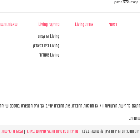
ראשי
אודות Living
פרויקטי Living
שאלות ותשו
Living הרקפות
Living בית בפארק
Living אשדוד
תאם לדרישת הרשויות ו / או החלטת החברה. את החברה יחייב אך ורק המפורט בהסכם שייחתם 
שתנות.
מדיניות פרטיות ותנאי שימוש באתר
|
הצהרת נגישות