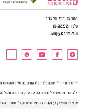
רחוב ארניה 32, תל אביב
טלפון:
03-5632695
Living@azorim.co.il
* ההדמיות הינן להמחשה בלבד. כלל המוצג בהן עלול להשתנות בה
מלאי הדירות הפנויות להשכרה, המוצג באתר, אינו קבוע ועלול לה
© Living by Azorim 2021, כל הזכויות שמורות, כל התמונות, ההדמיות ותוכניות הדירות הינן להמחשה בלבד |