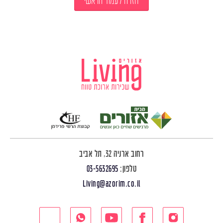
חזרה לעמוד הראשי
רחוב ארניה 32, תל אביב
טלפון:
03-5632695
Living@azorim.co.il