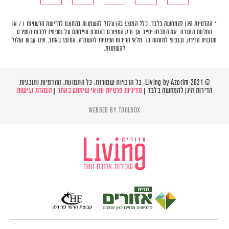
* ההדמיות הינן להמחשה בלבד. כלל המוצג בהן עלול להשתנות בהתאם לדרישת הרשויות ו / או
החלטת החברה. את החברה יחייב אך ורק המפורט בהסכם שייחתם על נספחיו לרבות המפרט
ותוכנית הדירה, ובכפוף למותנה בו. מלאי הדירות הפנויות להשכרה, המוצג באתר, אינו קבוע ועלול
להשתנות.
© Living by Azorim 2021, כל הזכויות שמורות, כל התמונות, ההדמיות ותוכניות
הדירות הינן להמחשה בלבד |
מדיניות פרטיות ותנאי שימוש באתר
|
הצהרת נגישות
WEBBED BY
TOOLBOX