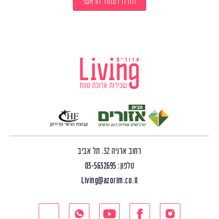
חזרה לעמוד הראשי
רחוב ארניה 32, תל אביב
טלפון:
03-5632695
Living@azorim.co.il