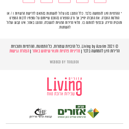
* ההדמיות הינן להמחשה בלבד. כלל המוצג בהן עלול להשתנות בהתאם לדרישת הרשויות ו / או
החלטת החברה. את החברה יחייב אך ורק המפורט בהסכם שייחתם על נספחיו לרבות המפרט
ותוכנית הדירה, ובכפוף למותנה בו. מלאי הדירות הפנויות להשכרה, המוצג באתר, אינו קבוע ועלול
להשתנות.
© Living by Azorim 2021, כל הזכויות שמורות, כל התמונות, ההדמיות ותוכניות
הדירות הינן להמחשה בלבד |
מדיניות פרטיות ותנאי שימוש באתר
|
הצהרת נגישות
WEBBED BY
TOOLBOX