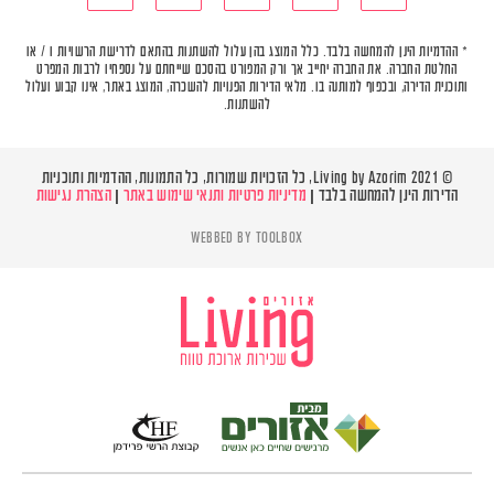
* ההדמיות הינן להמחשה בלבד. כלל המוצג בהן עלול להשתנות בהתאם לדרישת הרשויות ו / או
החלטת החברה. את החברה יחייב אך ורק המפורט בהסכם שייחתם על נספחיו לרבות המפרט
ותוכנית הדירה, ובכפוף למותנה בו. מלאי הדירות הפנויות להשכרה, המוצג באתר, אינו קבוע ועלול
להשתנות.
© Living by Azorim 2021, כל הזכויות שמורות, כל התמונות, ההדמיות ותוכניות
הדירות הינן להמחשה בלבד |
מדיניות פרטיות ותנאי שימוש באתר
|
הצהרת נגישות
WEBBED BY
TOOLBOX