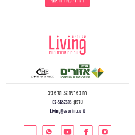
חזרה לעמוד הראשי
רחוב ארניה 32, תל אביב
טלפון:
03-5632695
Living@azorim.co.il