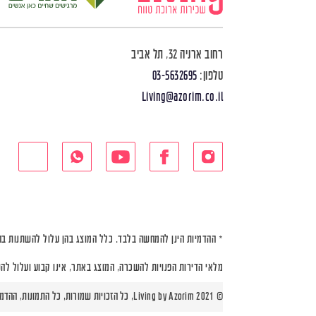
רחוב ארניה 32, תל אביב
טלפון:
03-5632695
Living@azorim.co.il
* ההדמיות הינן להמחשה בלבד. כלל המוצג בהן עלול להשתנות בה
מלאי הדירות הפנויות להשכרה, המוצג באתר, אינו קבוע ועלול לה
© Living by Azorim 2021, כל הזכויות שמורות, כל התמונות, ההדמיות ותוכניות הדירות הינן להמחשה בלבד |