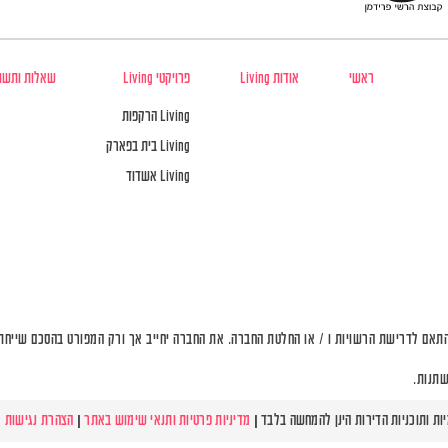
ראשי
אודות Living
פרויקטי Living
שאלות ותשו
Living הרקפות
Living בית בפארק
Living אשדוד
תאם לדרישת הרשויות ו / או החלטת החברה. את החברה יחייב אך ורק המפורט בהסכם שייחתם 
שתנות.
מדיניות פרטיות ותנאי שימוש באתר
|
הצהרת נגישות