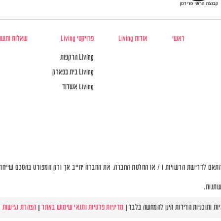
ראשי
אודות Living
פרויקטי Living
שאלות ותשו
Living הרקפות
Living בית בפארק
Living אשדוד
תאם לדרישת הרשויות ו / או החלטת החברה. את החברה יחייב אך ורק המפורט בהסכם שייחתם 
שתנות.
מדיניות פרטיות ותנאי שימוש באתר
|
הצהרת נגישות