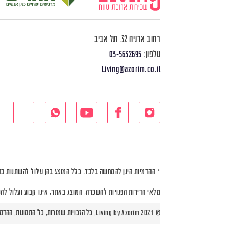
רחוב ארניה 32, תל אביב
טלפון:
03-5632695
Living@azorim.co.il
* ההדמיות הינן להמחשה בלבד. כלל המוצג בהן עלול להשתנות בה
מלאי הדירות הפנויות להשכרה, המוצג באתר, אינו קבוע ועלול לה
© Living by Azorim 2021, כל הזכויות שמורות, כל התמונות, ההדמיות ותוכניות הדירות הינן להמחשה בלבד |