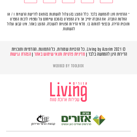
* ההדמיות הינן להמחשה בלבד. כלל המוצג בהן עלול להשתנות בהתאם לדרישת הרשויות ו / או
החלטת החברה. את החברה יחייב אך ורק המפורט בהסכם שייחתם על נספחיו לרבות המפרט
ותוכנית הדירה, ובכפוף למותנה בו. מלאי הדירות הפנויות להשכרה, המוצג באתר, אינו קבוע ועלול
להשתנות.
© Living by Azorim 2021, כל הזכויות שמורות, כל התמונות, ההדמיות ותוכניות
הדירות הינן להמחשה בלבד |
מדיניות פרטיות ותנאי שימוש באתר
|
הצהרת נגישות
WEBBED BY
TOOLBOX