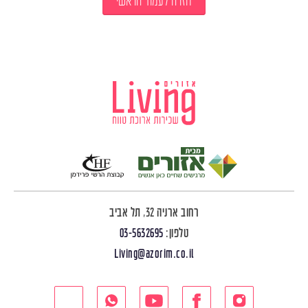
חזרה לעמוד הראשי
רחוב ארניה 32, תל אביב
טלפון:
03-5632695
Living@azorim.co.il