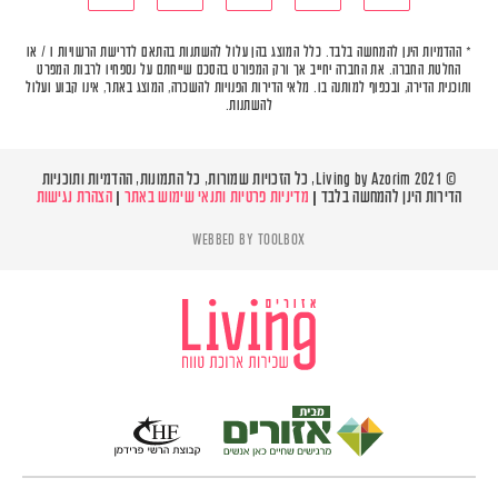
* ההדמיות הינן להמחשה בלבד. כלל המוצג בהן עלול להשתנות בהתאם לדרישת הרשויות ו / או
החלטת החברה. את החברה יחייב אך ורק המפורט בהסכם שייחתם על נספחיו לרבות המפרט
ותוכנית הדירה, ובכפוף למותנה בו. מלאי הדירות הפנויות להשכרה, המוצג באתר, אינו קבוע ועלול
להשתנות.
© Living by Azorim 2021, כל הזכויות שמורות, כל התמונות, ההדמיות ותוכניות
הדירות הינן להמחשה בלבד |
מדיניות פרטיות ותנאי שימוש באתר
|
הצהרת נגישות
WEBBED BY
TOOLBOX