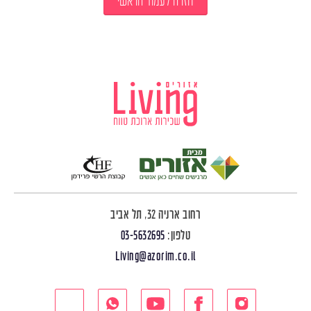
חזרה לעמוד הראשי
רחוב ארניה 32, תל אביב
טלפון:
03-5632695
Living@azorim.co.il