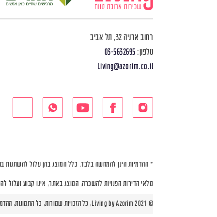
רחוב ארניה 32, תל אביב
טלפון:
03-5632695
Living@azorim.co.il
* ההדמיות הינן להמחשה בלבד. כלל המוצג בהן עלול להשתנות בה
מלאי הדירות הפנויות להשכרה, המוצג באתר, אינו קבוע ועלול לה
© Living by Azorim 2021, כל הזכויות שמורות, כל התמונות, ההדמיות ותוכניות הדירות הינן להמחשה בלבד |