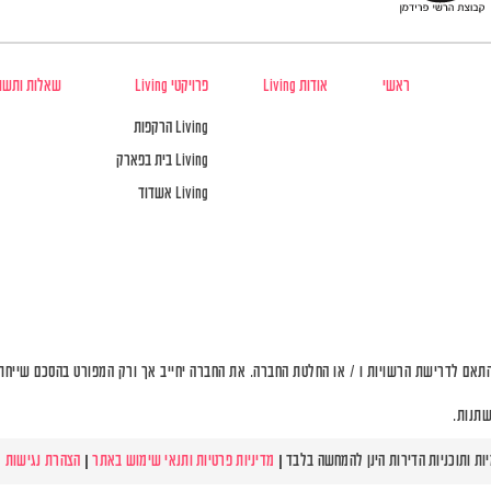
ראשי
אודות Living
פרויקטי Living
שאלות ותשו
Living הרקפות
Living בית בפארק
Living אשדוד
תאם לדרישת הרשויות ו / או החלטת החברה. את החברה יחייב אך ורק המפורט בהסכם שייחתם 
שתנות.
מדיניות פרטיות ותנאי שימוש באתר
|
הצהרת נגישות