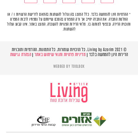
* ההדמיות הינן להמחשה בלבד. כלל המוצג בהן עלול להשתנות בהתאם לדרישת הרשויות ו / או
החלטת החברה. את החברה יחייב אך ורק המפורט בהסכם שייחתם על נספחיו לרבות המפרט
ותוכנית הדירה, ובכפוף למותנה בו. מלאי הדירות הפנויות להשכרה, המוצג באתר, אינו קבוע ועלול
להשתנות.
© Living by Azorim 2021, כל הזכויות שמורות, כל התמונות, ההדמיות ותוכניות
הדירות הינן להמחשה בלבד |
מדיניות פרטיות ותנאי שימוש באתר
|
הצהרת נגישות
WEBBED BY
TOOLBOX