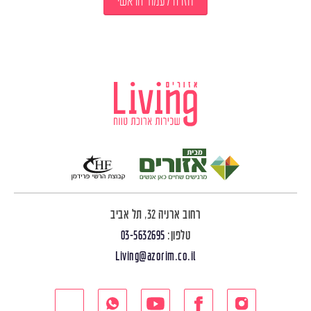
חזרה לעמוד הראשי
רחוב ארניה 32, תל אביב
טלפון:
03-5632695
Living@azorim.co.il