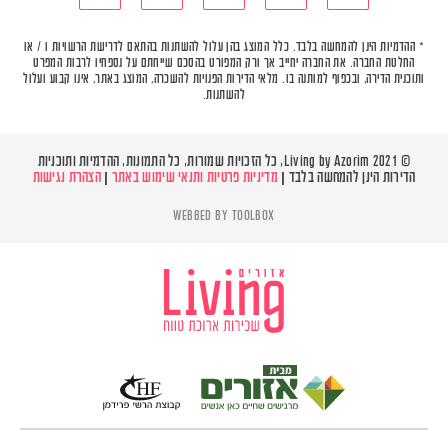
* ההדמיות הינן להמחשה בלבד. כלל המוצג בהן עלול להשתנות בהתאם לדרישת הרשויות ו / או
החלטת החברה. את החברה יחייב אך ורק המפורט בהסכם שייחתם על נספחיו לרבות המפרט
ותוכנית הדירה, ובכפוף למותנה בו. מלאי הדירות הפנויות להשכרה, המוצג באתר, אינו קבוע ועלול
להשתנות.
© Living by Azorim 2021, כל הזכויות שמורות, כל התמונות, ההדמיות ותוכניות
הדירות הינן להמחשה בלבד |
מדיניות פרטיות ותנאי שימוש באתר
|
הצהרת נגישות
WEBBED BY
TOOLBOX