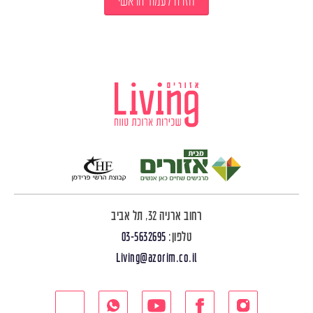
חזרה לעמוד הראשי
רחוב ארניה 32, תל אביב
טלפון:
03-5632695
Living@azorim.co.il