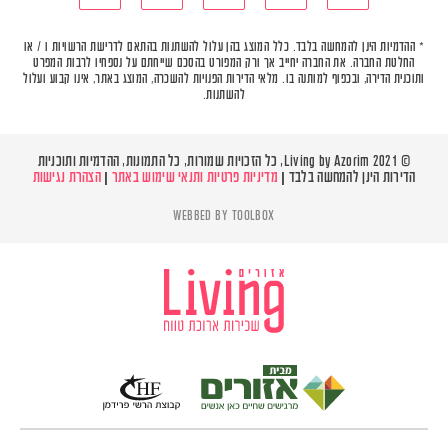
* ההדמיות הינן להמחשה בלבד. כלל המוצג בהן עלול להשתנות בהתאם לדרישת הרשויות ו / או
החלטת החברה. את החברה יחייב אך ורק המפורט בהסכם שייחתם על נספחיו לרבות המפרט
ותוכנית הדירה, ובכפוף למותנה בו. מלאי הדירות הפנויות להשכרה, המוצג באתר, אינו קבוע ועלול
להשתנות.
© Living by Azorim 2021, כל הזכויות שמורות, כל התמונות, ההדמיות ותוכניות
הדירות הינן להמחשה בלבד |
מדיניות פרטיות ותנאי שימוש באתר
|
הצהרת נגישות
WEBBED BY
TOOLBOX