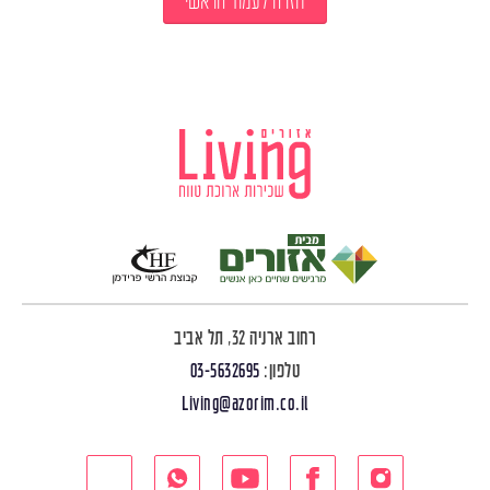
חזרה לעמוד הראשי
רחוב ארניה 32, תל אביב
טלפון:
03-5632695
Living@azorim.co.il