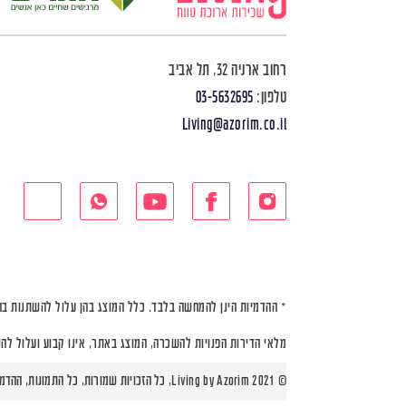
רחוב ארניה 32, תל אביב
טלפון:
03-5632695
Living@azorim.co.il
* ההדמיות הינן להמחשה בלבד. כלל המוצג בהן עלול להשתנות בה
מלאי הדירות הפנויות להשכרה, המוצג באתר, אינו קבוע ועלול לה
© Living by Azorim 2021, כל הזכויות שמורות, כל התמונות, ההדמיות ותוכניות הדירות הינן להמחשה בלבד |