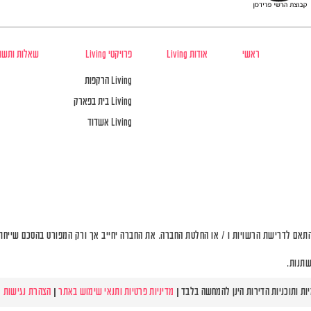
ראשי
אודות Living
פרויקטי Living
שאלות ותשו
Living הרקפות
Living בית בפארק
Living אשדוד
תאם לדרישת הרשויות ו / או החלטת החברה. את החברה יחייב אך ורק המפורט בהסכם שייחתם 
שתנות.
מדיניות פרטיות ותנאי שימוש באתר
|
הצהרת נגישות