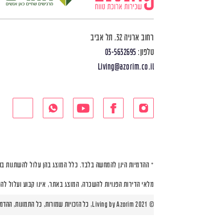
רחוב ארניה 32, תל אביב
טלפון:
03-5632695
Living@azorim.co.il
* ההדמיות הינן להמחשה בלבד. כלל המוצג בהן עלול להשתנות בה
מלאי הדירות הפנויות להשכרה, המוצג באתר, אינו קבוע ועלול לה
© Living by Azorim 2021, כל הזכויות שמורות, כל התמונות, ההדמיות ותוכניות הדירות הינן להמחשה בלבד |