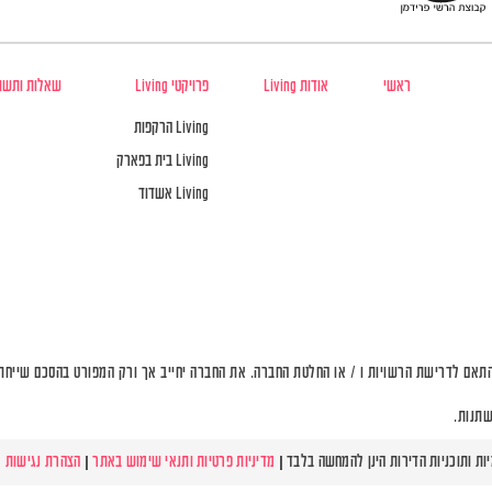
ראשי
אודות Living
פרויקטי Living
שאלות ותשו
Living הרקפות
Living בית בפארק
Living אשדוד
תאם לדרישת הרשויות ו / או החלטת החברה. את החברה יחייב אך ורק המפורט בהסכם שייחתם 
שתנות.
מדיניות פרטיות ותנאי שימוש באתר
|
הצהרת נגישות