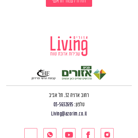
חזרה לעמוד הראשי
רחוב ארניה 32, תל אביב
טלפון:
03-5632695
Living@azorim.co.il