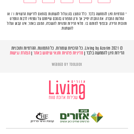
* ההדמיות הינן להמחשה בלבד. כלל המוצג בהן עלול להשתנות בהתאם לדרישת הרשויות ו / או
החלטת החברה. את החברה יחייב אך ורק המפורט בהסכם שייחתם על נספחיו לרבות המפרט
ותוכנית הדירה, ובכפוף למותנה בו. מלאי הדירות הפנויות להשכרה, המוצג באתר, אינו קבוע ועלול
להשתנות.
© Living by Azorim 2021, כל הזכויות שמורות, כל התמונות, ההדמיות ותוכניות
הדירות הינן להמחשה בלבד |
מדיניות פרטיות ותנאי שימוש באתר
|
הצהרת נגישות
WEBBED BY
TOOLBOX