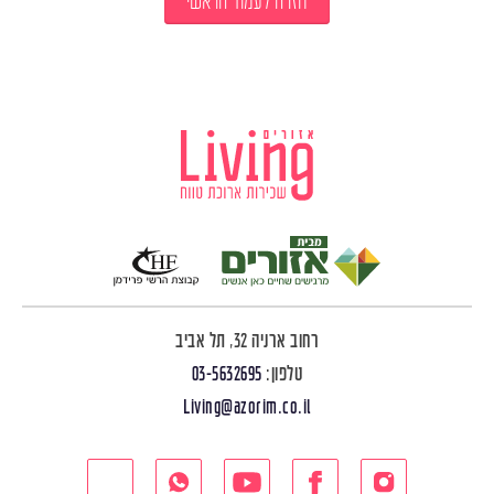
חזרה לעמוד הראשי
רחוב ארניה 32, תל אביב
טלפון:
03-5632695
Living@azorim.co.il