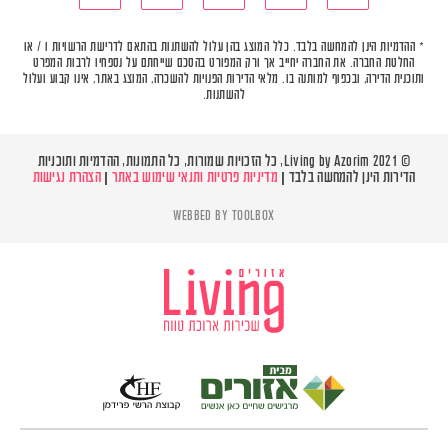
* ההדמיות הינן להמחשה בלבד. כלל המוצג בהן עלול להשתנות בהתאם לדרישת הרשויות ו / או
החלטת החברה. את החברה יחייב אך ורק המפורט בהסכם שייחתם על נספחיו לרבות המפרט
ותוכנית הדירה, ובכפוף למותנה בו. מלאי הדירות הפנויות להשכרה, המוצג באתר, אינו קבוע ועלול
להשתנות.
© Living by Azorim 2021, כל הזכויות שמורות, כל התמונות, ההדמיות ותוכניות
הדירות הינן להמחשה בלבד |
מדיניות פרטיות ותנאי שימוש באתר
|
הצהרת נגישות
WEBBED BY
TOOLBOX