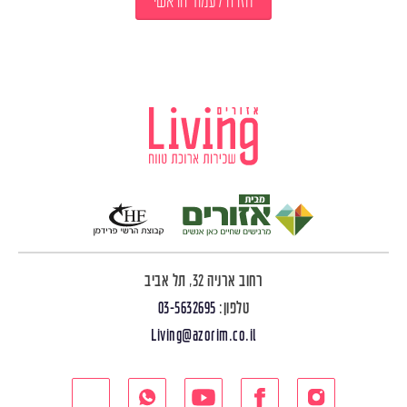
חזרה לעמוד הראשי
רחוב ארניה 32, תל אביב
טלפון:
03-5632695
Living@azorim.co.il