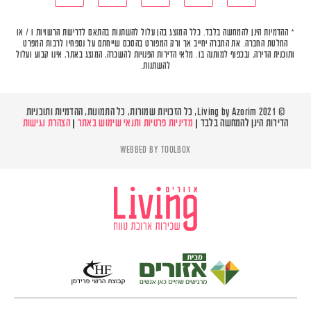
* ההדמיות הינן להמחשה בלבד. כלל המוצג בהן עלול להשתנות בהתאם לדרישת הרשויות ו / או
החלטת החברה. את החברה יחייב אך ורק המפורט בהסכם שייחתם על נספחיו לרבות המפרט
ותוכנית הדירה, ובכפוף למותנה בו. מלאי הדירות הפנויות להשכרה, המוצג באתר, אינו קבוע ועלול
להשתנות.
© Living by Azorim 2021, כל הזכויות שמורות, כל התמונות, ההדמיות ותוכניות
הדירות הינן להמחשה בלבד |
מדיניות פרטיות ותנאי שימוש באתר
|
הצהרת נגישות
WEBBED BY
TOOLBOX