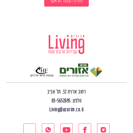
חזרה לעמוד הראשי
רחוב ארניה 32, תל אביב
טלפון:
03-5632695
Living@azorim.co.il