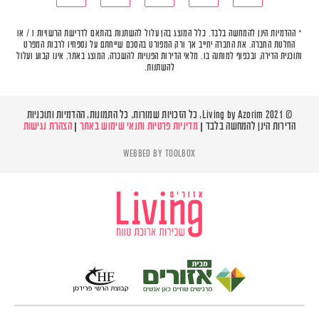
* ההדמיות הינן להמחשה בלבד. כלל המוצג בהן עלול להשתנות בהתאם לדרישת הרשויות ו / או
החלטת החברה. את החברה יחייב אך ורק המפורט בהסכם שייחתם על נספחיו לרבות המפרט
ותוכנית הדירה, ובכפוף למותנה בו. מלאי הדירות הפנויות להשכרה, המוצג באתר, אינו קבוע ועלול
להשתנות.
© Living by Azorim 2021, כל הזכויות שמורות, כל התמונות, ההדמיות ותוכניות
הדירות הינן להמחשה בלבד |
מדיניות פרטיות ותנאי שימוש באתר
|
הצהרת נגישות
WEBBED BY
TOOLBOX