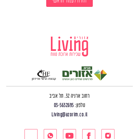
חזרה לעמוד הראשי
רחוב ארניה 32, תל אביב
טלפון:
03-5632695
Living@azorim.co.il