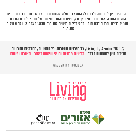
* ההדמיות הינן להמחשה בלבד. כלל המוצג בהן עלול להשתנות בהתאם לדרישת הרשויות ו / או
החלטת החברה. את החברה יחייב אך ורק המפורט בהסכם שייחתם על נספחיו לרבות המפרט
ותוכנית הדירה, ובכפוף למותנה בו. מלאי הדירות הפנויות להשכרה, המוצג באתר, אינו קבוע ועלול
להשתנות.
© Living by Azorim 2021, כל הזכויות שמורות, כל התמונות, ההדמיות ותוכניות
הדירות הינן להמחשה בלבד |
מדיניות פרטיות ותנאי שימוש באתר
|
הצהרת נגישות
WEBBED BY
TOOLBOX