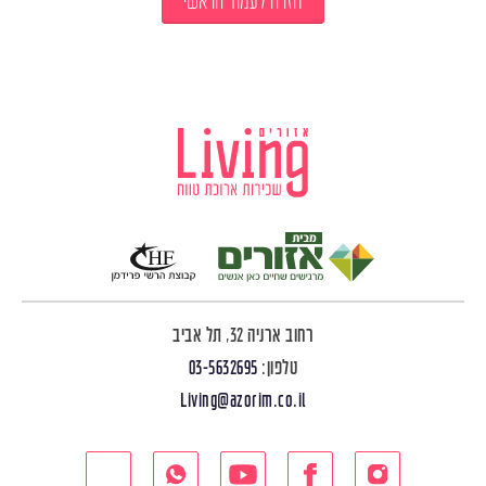
חזרה לעמוד הראשי
רחוב ארניה 32, תל אביב
טלפון:
03-5632695
Living@azorim.co.il