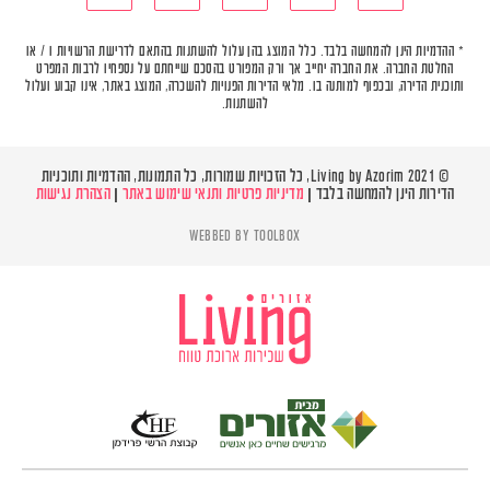
* ההדמיות הינן להמחשה בלבד. כלל המוצג בהן עלול להשתנות בהתאם לדרישת הרשויות ו / או
החלטת החברה. את החברה יחייב אך ורק המפורט בהסכם שייחתם על נספחיו לרבות המפרט
ותוכנית הדירה, ובכפוף למותנה בו. מלאי הדירות הפנויות להשכרה, המוצג באתר, אינו קבוע ועלול
להשתנות.
© Living by Azorim 2021, כל הזכויות שמורות, כל התמונות, ההדמיות ותוכניות
הדירות הינן להמחשה בלבד |
מדיניות פרטיות ותנאי שימוש באתר
|
הצהרת נגישות
WEBBED BY
TOOLBOX