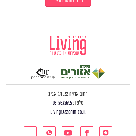
חזרה לעמוד הראשי
רחוב ארניה 32, תל אביב
טלפון:
03-5632695
Living@azorim.co.il