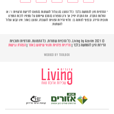
* ההדמיות הינן להמחשה בלבד. כלל המוצג בהן עלול להשתנות בהתאם לדרישת הרשויות ו / או
החלטת החברה. את החברה יחייב אך ורק המפורט בהסכם שייחתם על נספחיו לרבות המפרט
ותוכנית הדירה, ובכפוף למותנה בו. מלאי הדירות הפנויות להשכרה, המוצג באתר, אינו קבוע ועלול
להשתנות.
© Living by Azorim 2021, כל הזכויות שמורות, כל התמונות, ההדמיות ותוכניות
הדירות הינן להמחשה בלבד |
מדיניות פרטיות ותנאי שימוש באתר
|
הצהרת נגישות
WEBBED BY
TOOLBOX