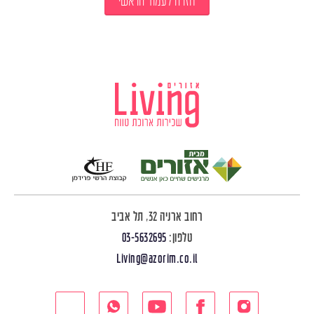
חזרה לעמוד הראשי
רחוב ארניה 32, תל אביב
טלפון:
03-5632695
Living@azorim.co.il