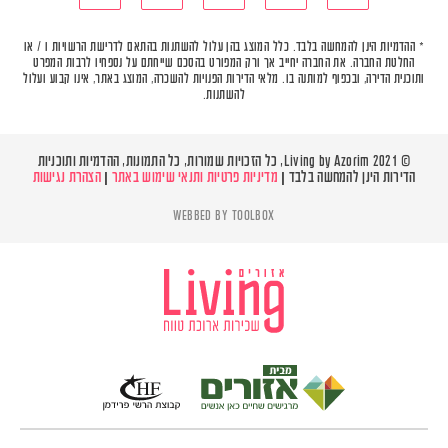
* ההדמיות הינן להמחשה בלבד. כלל המוצג בהן עלול להשתנות בהתאם לדרישת הרשויות ו / או
החלטת החברה. את החברה יחייב אך ורק המפורט בהסכם שייחתם על נספחיו לרבות המפרט
ותוכנית הדירה, ובכפוף למותנה בו. מלאי הדירות הפנויות להשכרה, המוצג באתר, אינו קבוע ועלול
להשתנות.
© Living by Azorim 2021, כל הזכויות שמורות, כל התמונות, ההדמיות ותוכניות
הדירות הינן להמחשה בלבד |
מדיניות פרטיות ותנאי שימוש באתר
|
הצהרת נגישות
WEBBED BY
TOOLBOX