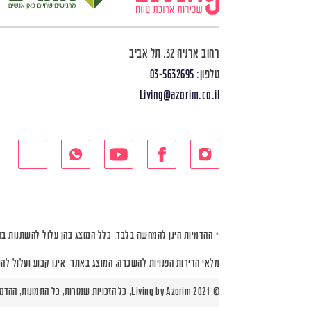
רחוב ארניה 32, תל אביב
טלפון:
03-5632695
Living@azorim.co.il
* ההדמיות הינן להמחשה בלבד. כלל המוצג בהן עלול להשתנות בה
מלאי הדירות הפנויות להשכרה, המוצג באתר, אינו קבוע ועלול לה
© Living by Azorim 2021, כל הזכויות שמורות, כל התמונות, ההדמיות ותוכניות הדירות הינן להמחשה בלבד |