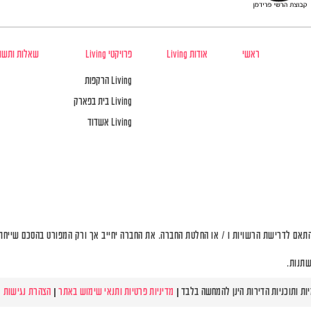
ראשי
אודות Living
פרויקטי Living
שאלות ותשו
Living הרקפות
Living בית בפארק
Living אשדוד
תאם לדרישת הרשויות ו / או החלטת החברה. את החברה יחייב אך ורק המפורט בהסכם שייחתם 
שתנות.
מדיניות פרטיות ותנאי שימוש באתר
|
הצהרת נגישות