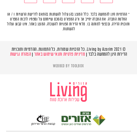
* ההדמיות הינן להמחשה בלבד. כלל המוצג בהן עלול להשתנות בהתאם לדרישת הרשויות ו / או
החלטת החברה. את החברה יחייב אך ורק המפורט בהסכם שייחתם על נספחיו לרבות המפרט
ותוכנית הדירה, ובכפוף למותנה בו. מלאי הדירות הפנויות להשכרה, המוצג באתר, אינו קבוע ועלול
להשתנות.
© Living by Azorim 2021, כל הזכויות שמורות, כל התמונות, ההדמיות ותוכניות
הדירות הינן להמחשה בלבד |
מדיניות פרטיות ותנאי שימוש באתר
|
הצהרת נגישות
WEBBED BY
TOOLBOX