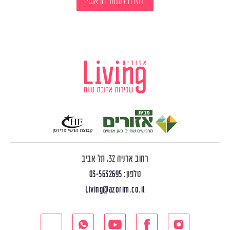
חזרה לעמוד הראשי
רחוב ארניה 32, תל אביב
טלפון:
03-5632695
Living@azorim.co.il